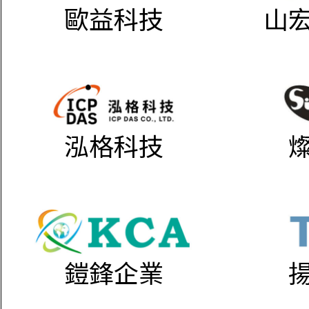
歐益科技
山
泓格科技
鎧鋒企業