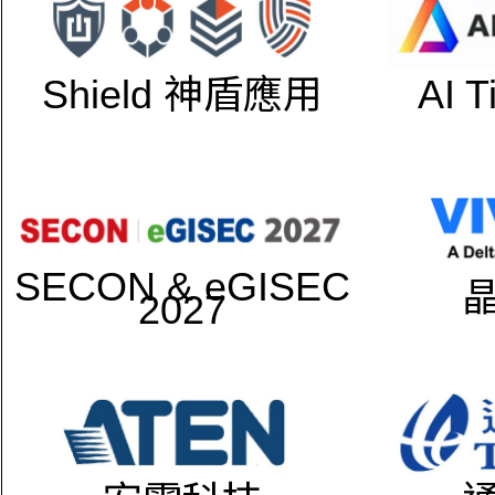
Shield 神盾應用
AI 
SECON & eGISEC
2027