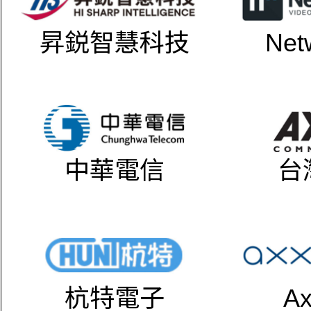
昇鋭智慧科技
Net
中華電信
台
杭特電子
Ax