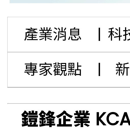
產業消息
|
科
專家觀點
|
新
鎧鋒企業 KC