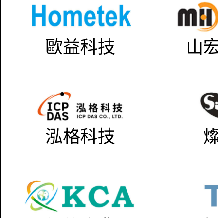
歐益科技
山
泓格科技