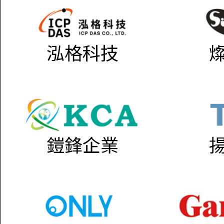
泓格科技
鎧鋒企業