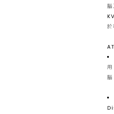
腦
K
於
A
用
腦
D