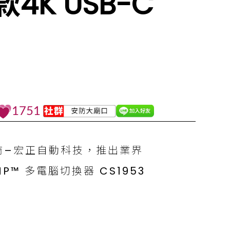
K USB-C
1751
商–宏正自動科技，推出業界
VMP™ 多電腦切換器 CS1953