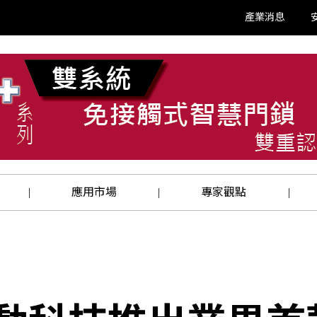
產業消息
應用市場
專家觀點
|
|
|