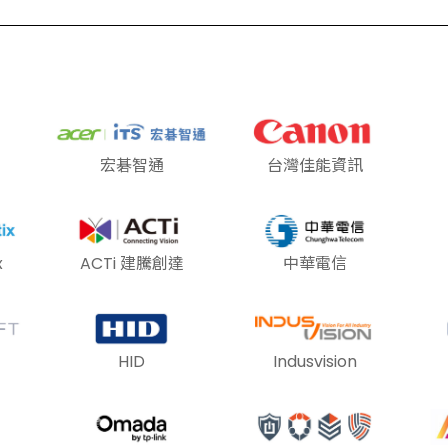
宏碁智通
台灣佳能資訊
x
ACTi 建騰創達
中華電信
HID
Indusvision