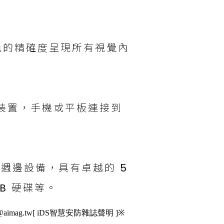
色的精確度呈現所有視覺內
行動裝置，手機或平板連接到
.1 週邊設備，具有卓越的 5
B 硬碟等。
mag.tw[ iDS智慧安防雜誌聲明 ]※