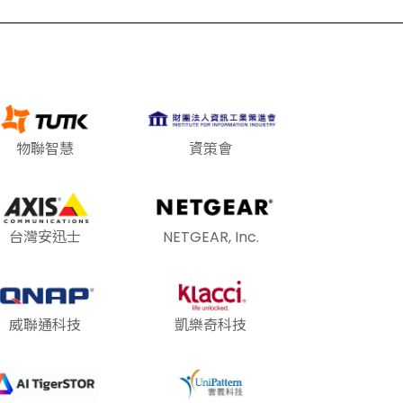
物聯智慧
資策會
台灣安迅士
NETGEAR, Inc.
威聯通科技
凱樂奇科技