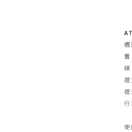
A
週
置
線
提
提
行
使