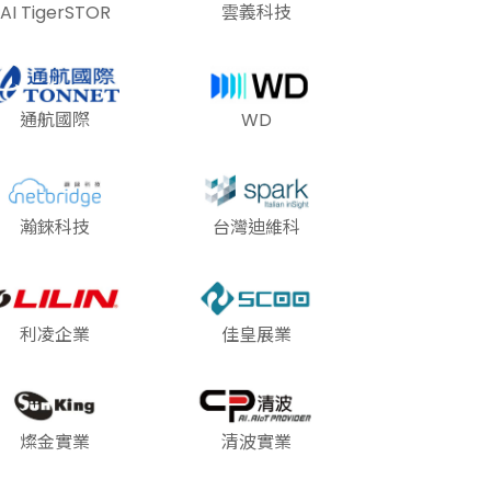
AI TigerSTOR
雲義科技
通航國際
WD
瀚錸科技
台灣迪維科
利凌企業
佳皇展業
燦金實業
清波實業