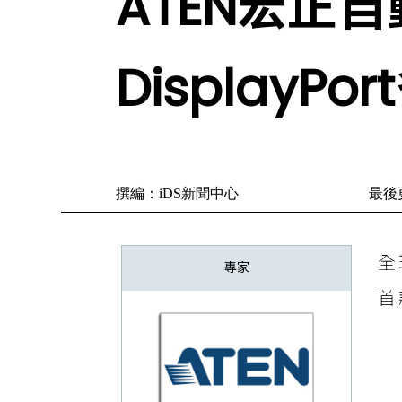
ATEN宏正自
DisplayP
撰編：iDS新聞中心
最後更
全
專家
首