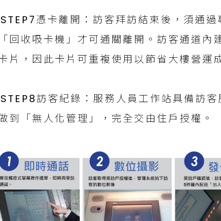
STEP7憑卡離開：訪客拜訪結束後，須通
「回收吸卡機」才可通關離開。訪客通道內
卡片，因此卡片可重複使用以節省大樓營運
STEP8訪客紀錄：服務人員工作站具備訪
做到「無人化管理」，完全交由住戶授權。