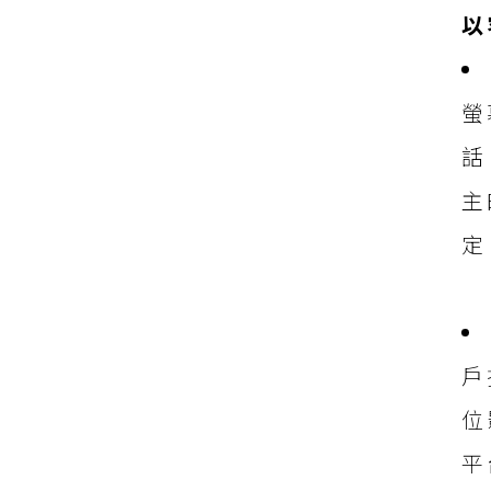
以
螢
話
主
定
戶
位
平