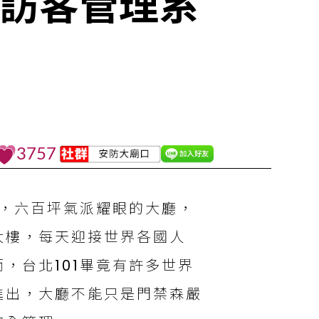
賓訪客管理系
3757
樓，六百坪氣派耀眼的大廳，
大樓，每天迎接世界各國人
，台北101畢竟有許多世界
進出，大廳不能只是門禁森嚴