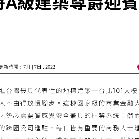
特A級建築尊爵迎
新時間：7月 | 7日 , 2022
進台灣最具代表性的地標建築─台北101大
人不由得放慢腳步。這棟國家級的商業金融
，勢必需要質感與安全兼具的門禁系統！然而
的跨國公司進駐，每日皆有重要的商務人士