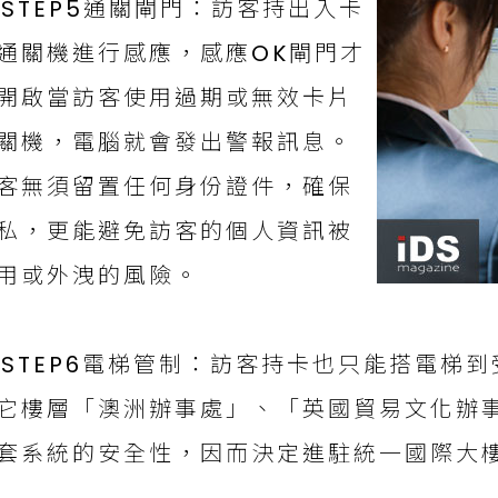
STEP5通關閘門：訪客持出入卡
通關機進行感應，感應OK閘門才
開啟當訪客使用過期或無效卡片
關機，電腦就會發出警報訊息。
客無須留置任何身份證件，確保
私，更能避免訪客的個人資訊被
用或外洩的風險。
STEP6電梯管制：訪客持卡也只能搭電梯
它樓層「澳洲辦事處」、「英國貿易文化辦
套系統的安全性，因而決定進駐統一國際大