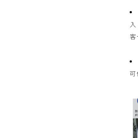
入
客
可