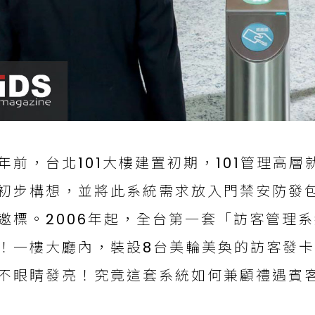
年前，台北101大樓建置初期，101管理高
初步構想，並將此系統需求放入門禁安防發
邀標。2006年起，全台第一套「訪客管理系
！一樓大廳內，裝設8台美輪美奐的訪客發卡
不眼睛發亮！究竟這套系統如何兼顧禮遇賓