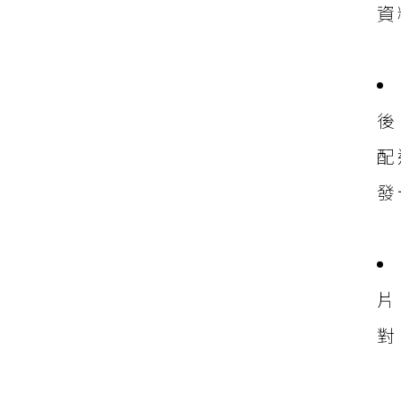
資
後
配
發
片
對