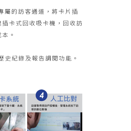
過專屬的訪客通道，將卡片插
建插卡式回收吸卡機，回收訪
成本。
客歷史紀錄及報告調閱功能。