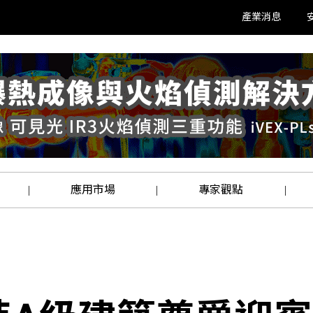
產業消息
應用市場
專家觀點
|
|
|