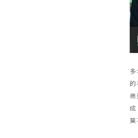
多
的
商
成
莫