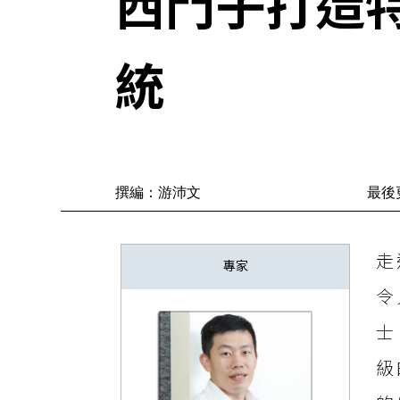
西門子打造
統
撰編：游沛文
最後更
走
專家
令
士
級