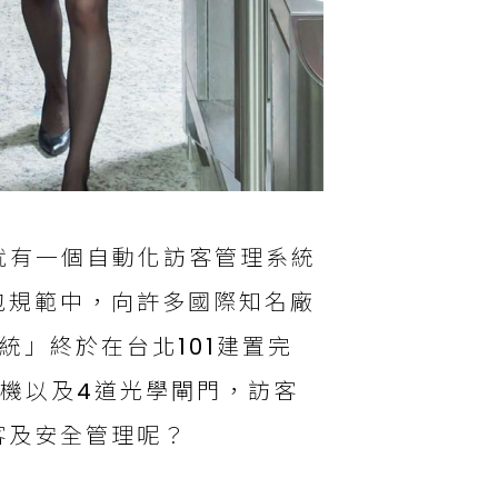
層就有一個自動化訪客管理系統
包規範中，向許多國際知名廠
統」終於在台北101建置完
機以及4道光學閘門，訪客
客及安全管理呢？