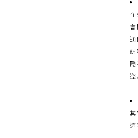
在
會
通
訪
隱
盜
其
這