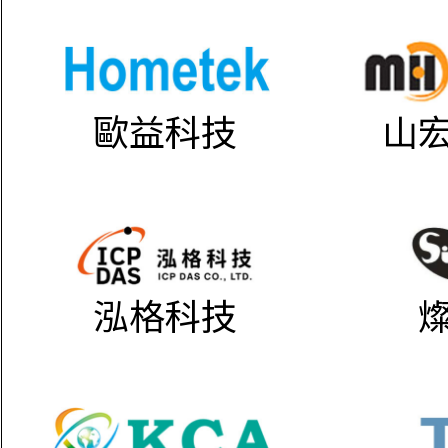
歐益科技
山
泓格科技