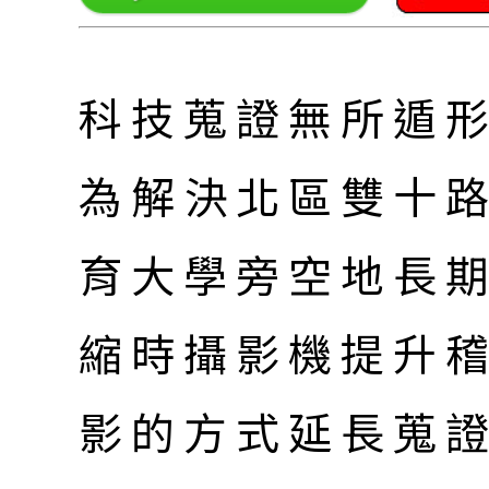
科技蒐證無所遁
為解決北區雙十路
育大學旁空地長
縮時攝影機提升稽
影的方式延長蒐