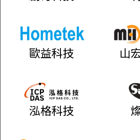
歐益科技
山
泓格科技