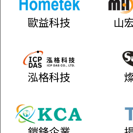
歐益科技
山
泓格科技
鎧鋒企業