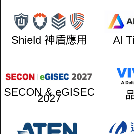
Shield 神盾應用
AI 
SECON & eGISEC
2027