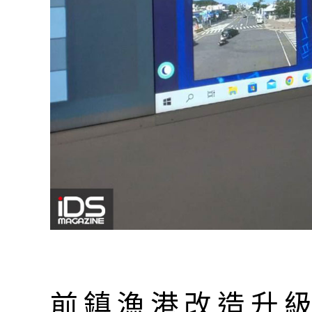
前鎮漁港改造升