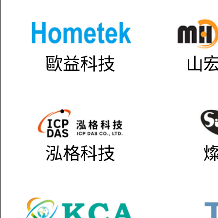
歐益科技
山
泓格科技