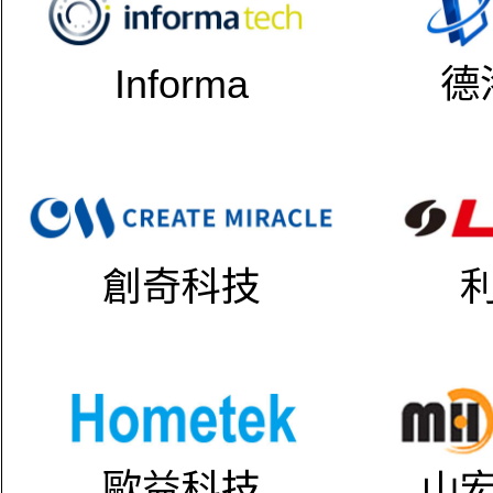
Informa
德
創奇科技
歐益科技
山