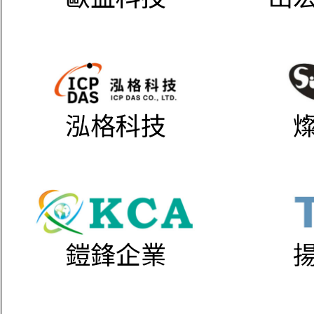
泓格科技
鎧鋒企業