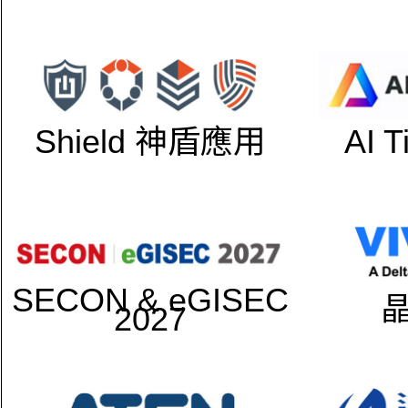
Shield 神盾應用
AI 
SECON & eGISEC
2027