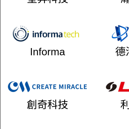
Informa
德
創奇科技