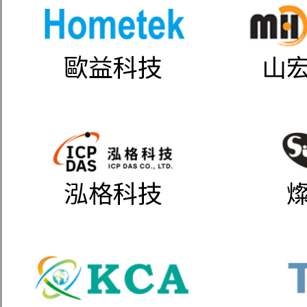
歐益科技
山
泓格科技