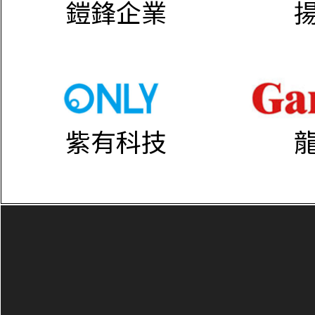
鎧鋒企業
紫有科技