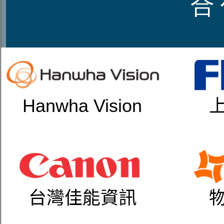
合 
Hanwha Vision
台灣佳能資訊