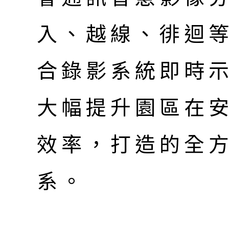
入、越線、徘迴
合錄影系統即時
大幅提升園區在
效率，打造的全
系。