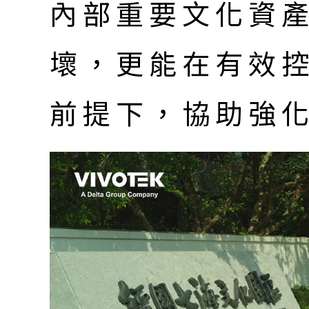
內部重要文化資
壞，更能在有效
前提下，協助強