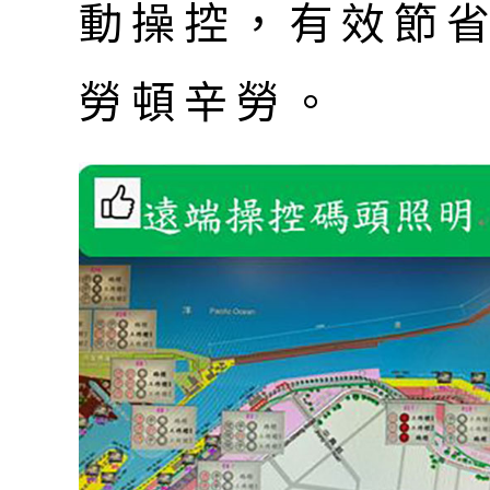
動操控，有效節
勞頓辛勞。