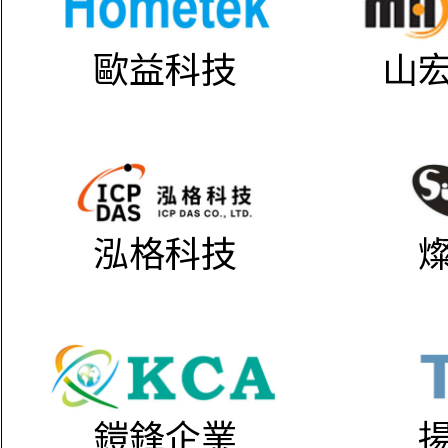
歐益科技
山
泓格科技
鎧鋒企業