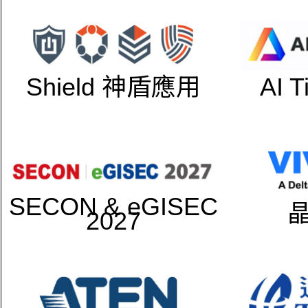
Shield 神盾應用
AI 
SECON & eGISEC
2027