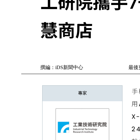
工研院攜手7-
慧商店
撰編：iDS新聞中心
最後更
手
專家
用
X
2