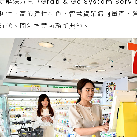
走解決方案（Grab & Go System Se
利性、高佈建性特色，智慧貨架邁向量產、
時代、開創智慧商務新典範。