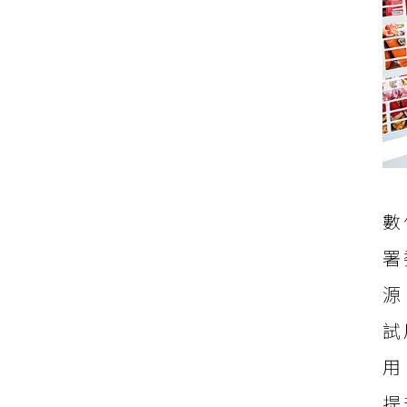
數
署
源
試
用
提