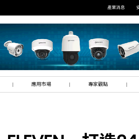
產業消息
應用市場
專家觀點
|
|
|