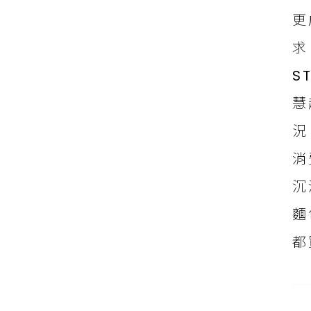
更
求
S
慧
況
消
沉
麵
都