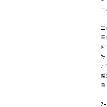
一
工
業
何
好
方
偏
灣
7