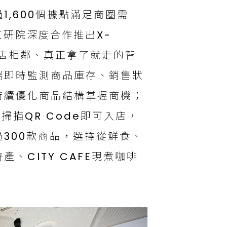
,600個據點滿足商圈需
工研院深度合作推出X-
有母店相鄰、真正拿了就走的智
端即時監測商品庫存、銷售狀
持續優化商品結構掌握商機；
，掃描QR Code即可入店，
300款商品，選擇從鮮食、
、CITY CAFE現煮咖啡