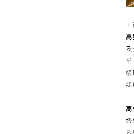
工
高
及
半
帳
認
高
透
及