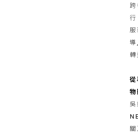
跨
⾏
服
導
轉
從
物
吳
N
關