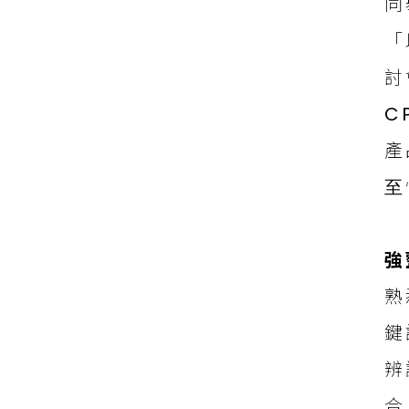
同
「
討
C
產
⾄
強
熟
鍵
辨
合