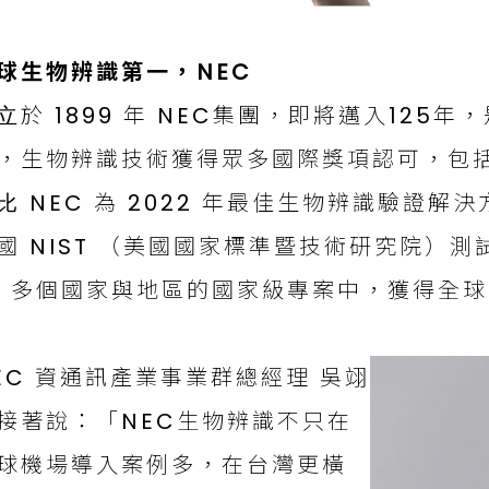
球⽣物辨識第⼀，NEC
⽴於 1899 年 NEC集團，即將邁入125
，⽣物辨識技術獲得眾多國際獎項認可，包括獲得了 
⽐ NEC 為 2022 年最佳⽣物辨識驗證
國 NIST （美國國家標準暨技術研究院）
0 多個國家與地區的國家級專案中，獲得全
EC 資通訊產業事業群總經理 吳翊
接著說：「NEC生物辨識不只在
球機場導入案例多，在台灣更橫