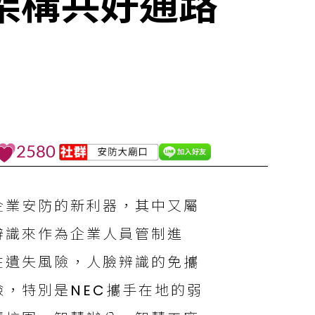
，架構共好通路
2580
企業安防的新利器，其中又屬
辨識來作為企業⼈員管制進
在遺失風險，人臉辨識的免攜
，特別是NEC攜手在地的弱