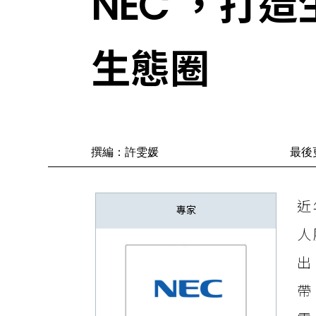
NEC ，打
⽣態圈
撰編：許雯媛
最後更
近
專家
⼈
出
帶