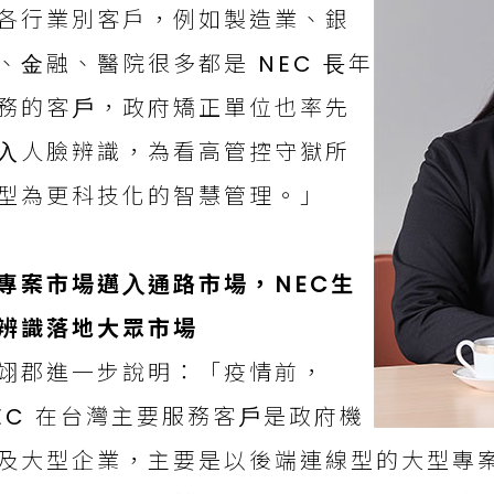
各行業別客戶，例如製造業、銀
、⾦融、醫院很多都是 NEC ⾧年
務的客⼾，政府矯正單位也率先
⼊⼈臉辨識，為看高管控守獄所
型為更科技化的智慧管理。」
專案市場邁⼊通路市場，NEC⽣
辨識落地⼤眾市場
翊郡進⼀步說明：「疫情前，
EC 在台灣主要服務客⼾是政府機
及⼤型企業，主要是以後端連線型的⼤型專