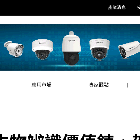
產業消息
應用市場
專家觀點
|
|
|