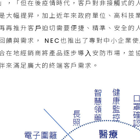
」，「但在後疫情時代，客戶對非接觸式的
是⼤幅提昇，加上近年來政府單位、高科技
再再推升客⼾迫切需要便捷、精準、安全的
回饋與需求， NEC也推出了專對中⼩企業
合在地經銷商將產品逐步導⼊安防市場，並
伴來滿足廣⼤的終端客戶需求。