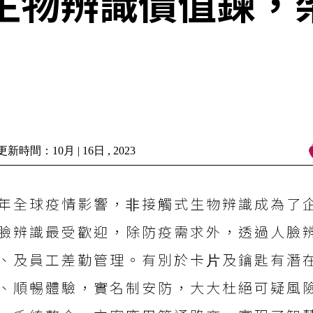
造生物辨識價值鍊
新時間：10月 | 16日 , 2023
年全球疫情影響，⾮接觸式⽣物辨識成為了
臉辨識最受歡迎，除防疫需求外，透過⼈臉
、及員工差勤管理。有別於卡⽚及鑰匙有潛
、順暢體驗，實名制安防，大大杜絕可疑風險