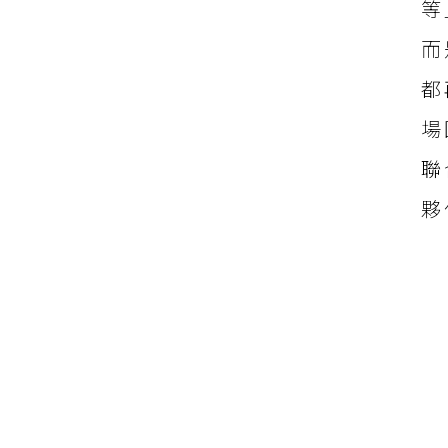
等
而
都
場
聯
夥