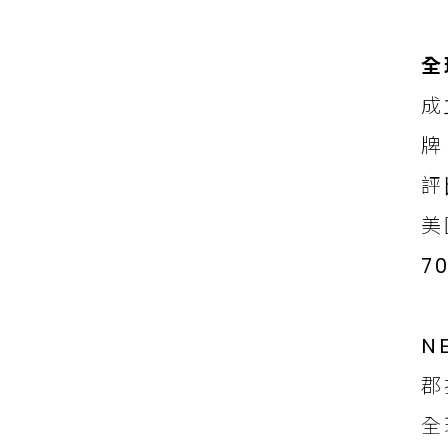
全
成
牌
評
美
7
N
郡
全