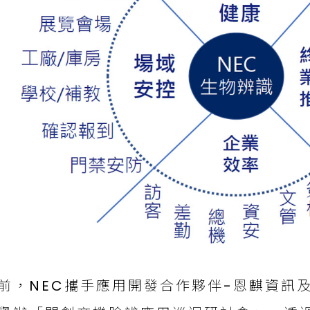
前，NEC攜⼿應⽤開發合作夥伴-恩麒資訊