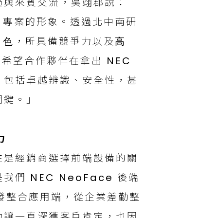
過與來賓交流，吳翊郡說：
品、專案的形象。透過北中南研
⾓⾊，所具備競爭⼒以及⾼
希望合作夥伴在拿出 NEC
，包括卓越辨識、安全性，甚
關鍵。」
⼒
往是經銷商選擇前端設備的關
 NEC NeoFace 後端
發整合應⽤端，從企業差勤整
⼒讓一直深獲客戶肯定，也因