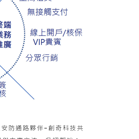
及安防通路夥伴-創奇科技共