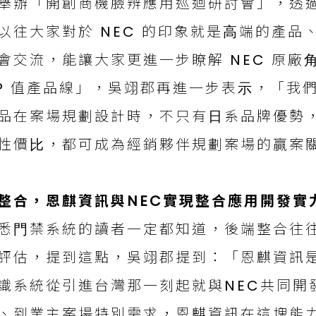
舉辦「開創商機臉辨應用巡迴研討會」，透
以往⼤家對於 NEC 的印象就是⾼端的產
會交流，能讓⼤家更進⼀步瞭解 NEC 原廠
P 值產品線」，吳翊郡再進⼀步表⽰，「我們
品在案場規劃設計時，不只有⽇系品牌優勢
性價⽐，都可成為經銷夥伴規劃案場的贏案
整合，恩麒資訊與NEC實現整合應⽤開發實
悉⾨禁系統的讀者⼀定都知道，後端整合往
評估，提到這點，吳翊郡提到：「恩麒資訊是我們
識系統從引進台灣那⼀刻起就與NEC共同開
、到業主案場特別需求，恩麒資訊在這塊能