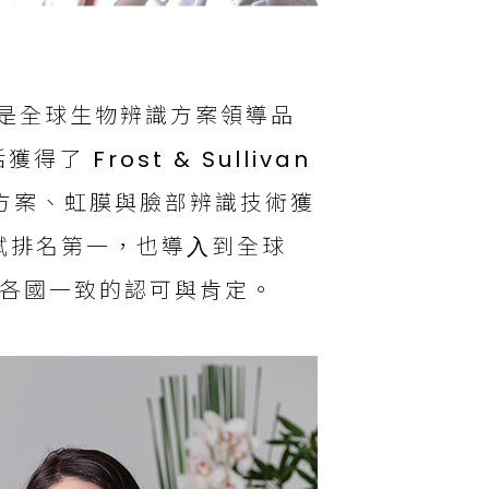
年，是全球⽣物辨識方案領導品
Frost & Sullivan
解決⽅案、虹膜與臉部辨識技術獲
測試排名第⼀，也導⼊到全球
球各國⼀致的認可與肯定。