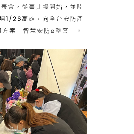
發表會，從臺北場開始，並陸
終場1/26高雄，向全台安防產
用方案「智慧安防e整套」。