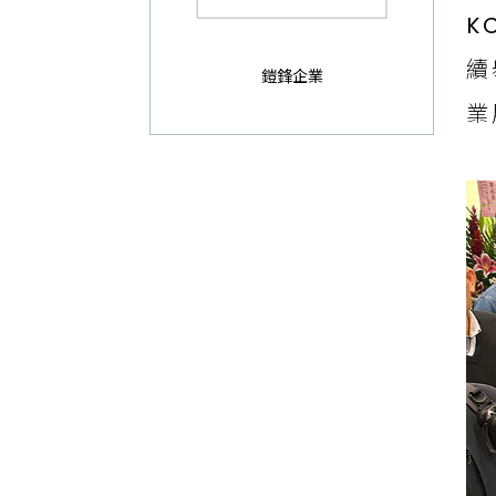
K
續
鎧鋒企業
業