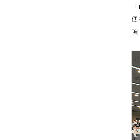
「
便
項