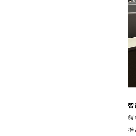
智
鎧
推