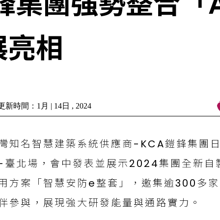
鎧鋒集團強勢整合「A
展亮相
新時間：1月 | 14日 , 2024
灣知名智慧建築系統供應商-KCA鎧鋒集團
-臺北場，會中發表並展示2024集團全新
用方案「智慧安防e整套」，邀集逾300多
伴參與，展現強大研發能量與通路實力。