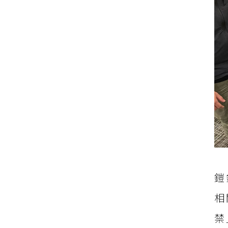
鎧
相
禁