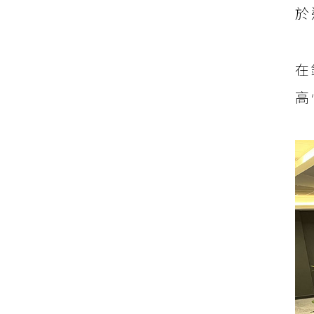
於
在
高