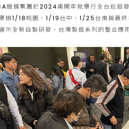
CA鎧鋒集團於2024甫開年就舉行全台巡迴
舉辦1/18桃園、1/19台中、1/25台南與最
展示全新自製研發、台灣製造系列的整合應