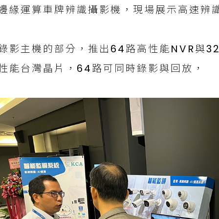
邊緣運算車牌辨識攝影機，現場展示高速辨
錄影主機的部分，推出64路高性能NVR與3
性能台灣晶片，64路可同時錄影與回放，