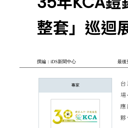
35年KCA
整套」巡迴
撰編：iDS新聞中心
最後更
台
專家
場
應
夥