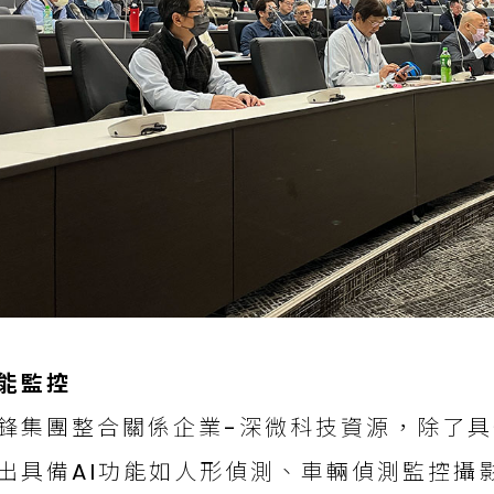
能監控
鋒集團整合關係企業-深微科技資源，除了
出具備AI功能如人形偵測、車輛偵測監控攝