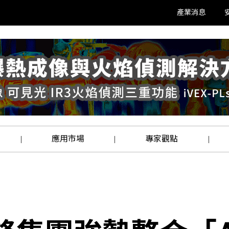
產業消息
應用市場
專家觀點
|
|
|