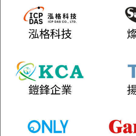
泓格科技
鎧鋒企業