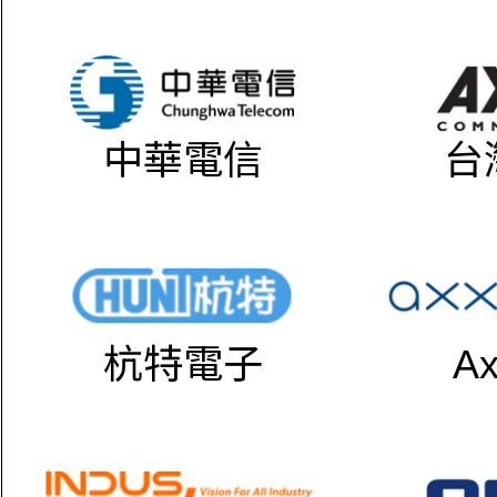
中華電信
台
杭特電子
Ax