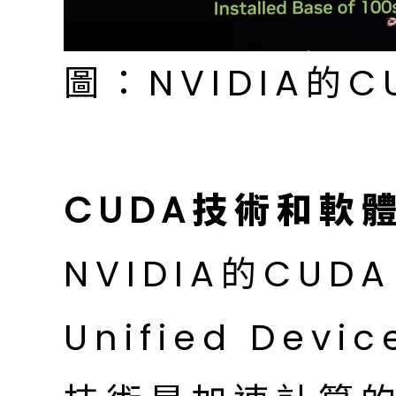
圖：NVIDIA的C
CUDA技術和軟
NVIDIA的CUD
Unified Devic