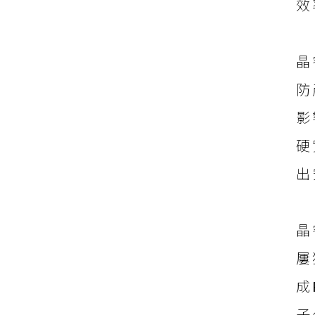
效
晶
防
影
硬
出
晶
屢
成