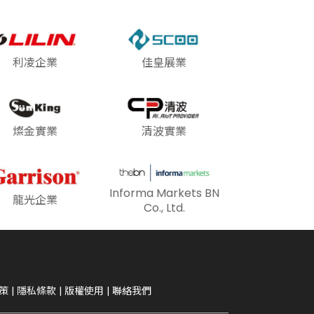
利凌企業
佳皇展業
燦金實業
清波實業
Informa Markets BN
龍光企業
Co., Ltd.
策
|
隱私條款
|
版權使用
|
聯絡我們