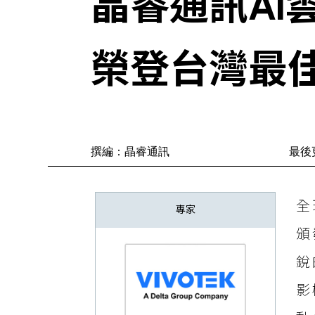
晶睿通訊AI
榮登台灣最
撰編：晶睿通訊
最後更
全
專家
頒
銳
影