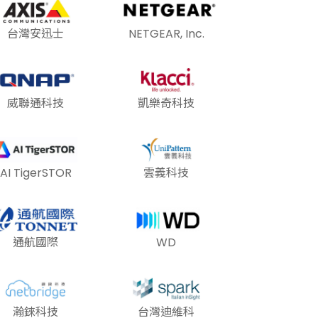
台灣安迅士
NETGEAR, Inc.
威聯通科技
凱樂奇科技
AI TigerSTOR
雲義科技
通航國際
WD
瀚錸科技
台灣迪維科