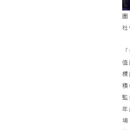
圖
社
「
值
標
積
監
年
場