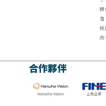
子
牌
落
桃
改
合作夥伴
Hanwha Vision
上敦企業