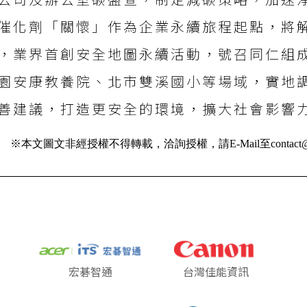
公司及辦公室碳盤查，制定減碳策略，加速
催化劑「關懷」作為企業永續旅程起點，將
，業界首創安全地圖永續活動，號召同仁組
園安康教養院、北市雙溪國小等場域，實地
善建議，打造更安全的環境，擴大社會影響
※本文圖文非經授權不得轉載，洽詢授權，請E-Mail至contact@ai
宏碁智通
台灣佳能資訊