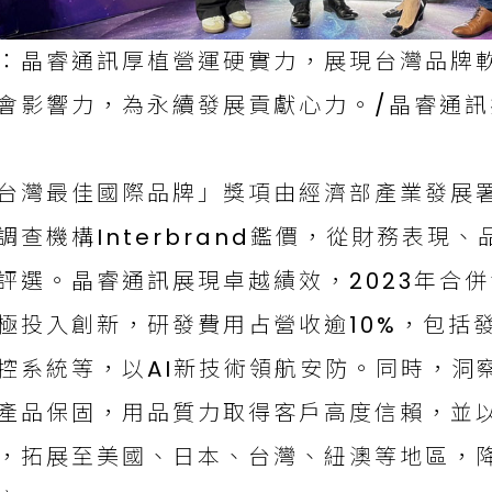
：晶睿通訊厚植營運硬實力，展現台灣品牌軟
會影響力，為永續發展貢獻心力。/晶睿通訊
台灣最佳國際品牌」獎項由經濟部產業發展
調查機構Interbrand鑑價，從財務表現
評選。晶睿通訊展現卓越績效，2023年合併
極投入創新，研發費用占營收逾10%，包括
控系統等，以AI新技術領航安防。同時，洞
產品保固，用品質力取得客戶高度信賴，並以
，拓展至美國、日本、台灣、紐澳等地區，