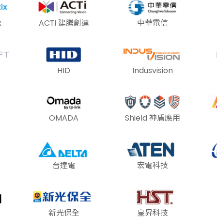
x
ACTi 建騰創達
中華電信
HID
Indusvision
OMADA
Shield 神盾應用
台達電
宏電科技
新光保全
皇昇科技