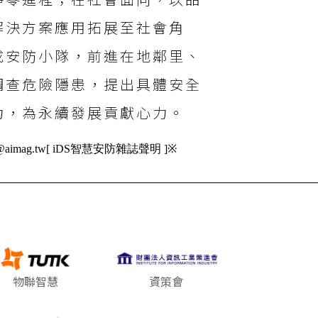
淨零進程；在社會面向，以品
解決方案應用拓展至社會角
成安防小隊，前進在地鄰里、
調查危險隱患，提出具體安全
力，為永續發展貢獻心力。
mag.tw[ iDS智慧安防雜誌聲明 ]※
物聯智慧
資策會