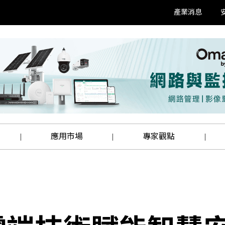
產業消息
應用市場
專家觀點
|
|
|