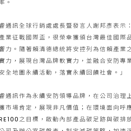
率。
睿通訊全球行銷處處長暨發言人謝邦彥表示
產業征戰國際盃，很榮幸獲頒台灣最佳國際
響力。隨著賴清德總統將安控列為信賴產業
實力，展現台灣品牌軟實力，並融合安防專
安全地圖永續活動，落實永續回饋社會。」
睿通訊作為永續安防領導品牌，在公司治理
獲市場肯定，展現非凡價值；在環境面向呼應
RE100之目標，啟動內部產品碳足跡與碳