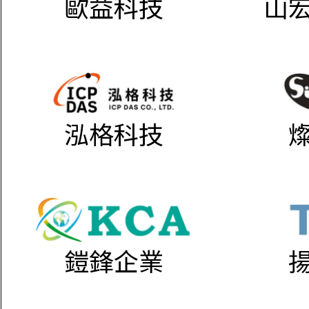
歐益科技
山
泓格科技
鎧鋒企業