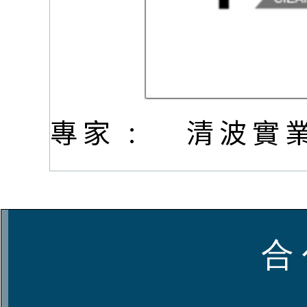
專家 :
清波實
合 