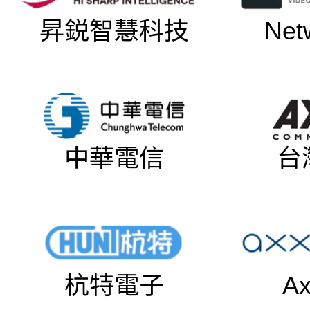
昇鋭智慧科技
Net
中華電信
台
杭特電子
Ax