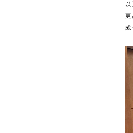
以
更
成