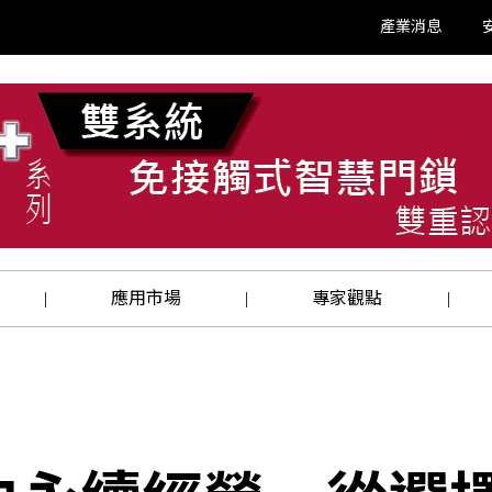
產業消息
應用市場
專家觀點
|
|
|