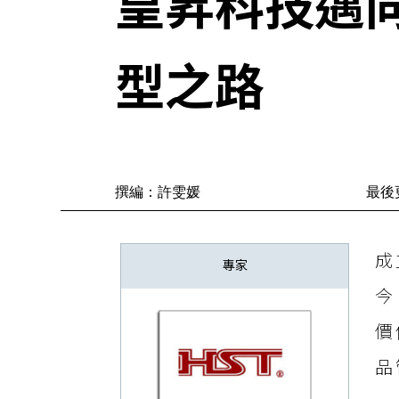
皇昇科技邁
型之路
撰編：許雯媛
最後更
成
專家
今
價
品