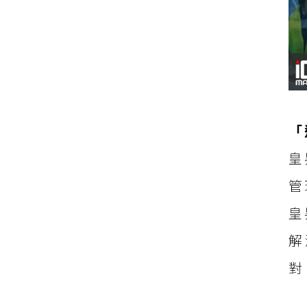
「
皇
管
皇
解
對