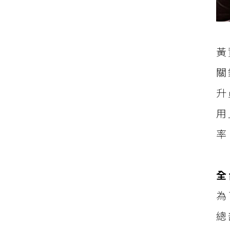
黃
關
升
用
率
全
為
總