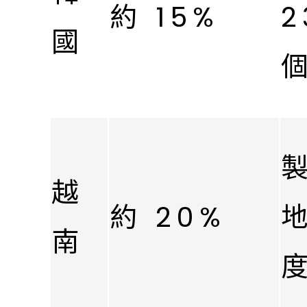
約 15%
2
國
越
約 20%
南