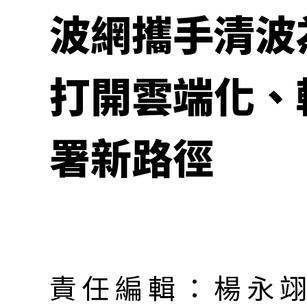
波網攜手清波
打開雲端化、輕
署新路徑
責任編輯：楊永翊