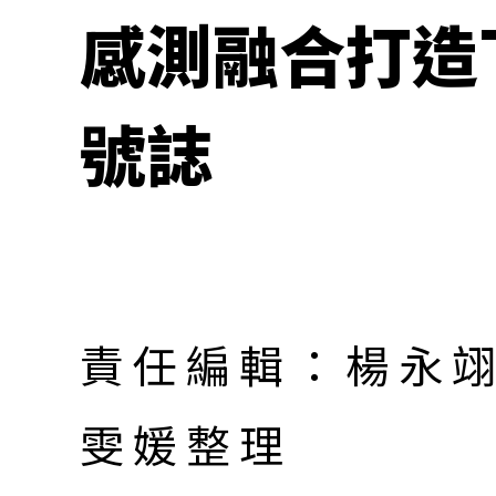
感測融合打造
號誌
責任編輯：楊永翊
雯媛整理