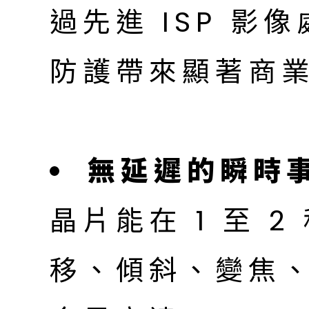
過先進 ISP 影
防護帶來顯著商
無延遲的瞬時
晶片能在 1 至 
移、傾斜、變焦