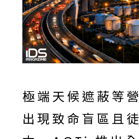
極端天候遮蔽等
出現致命盲區且