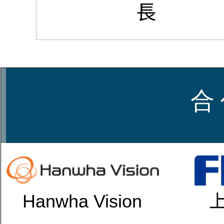
長
合 
Hanwha Vision