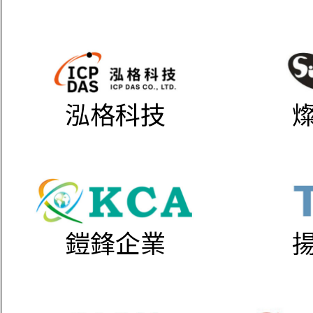
泓格科技
鎧鋒企業