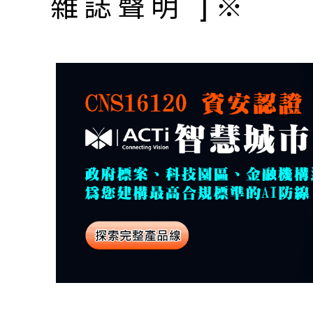
雜誌聲明 ]※