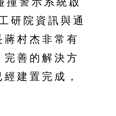
碰撞警示系統啟
，工研院資訊與通
長蔣村杰非常有
、完善的解決方
已經建置完成，
」