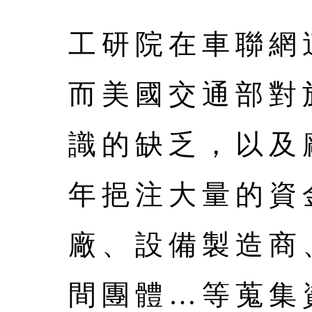
工研院在車聯網
而美國交通部對
識的缺乏，以及
年挹注大量的資
廠、設備製造商
間團體…等蒐集資