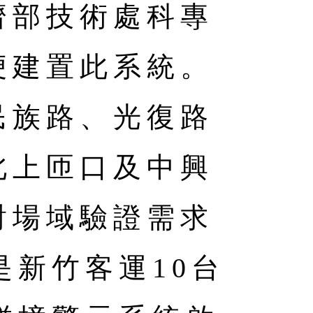
濟部技術處科專
便建置此系統。
民族路、光復路
北上匝口及中興
對場域驗證需求
是新竹客運10台