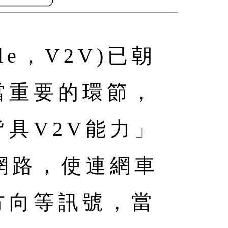
cle，V2V)已朝
當重要的環節，
具V2V能力」
網路，使連網車
方向等訊號，當