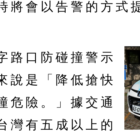
時將會以告警的方式
。
字路口防碰撞警示
來說是「降低搶快
撞危險。」據交通
台灣有五成以上的