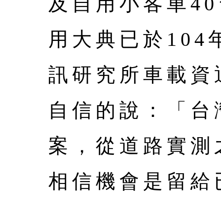
及自用小客車4
用大典已於104
訊研究所車載資
自信的說：「台
案，從道路實測
相信機會是留給