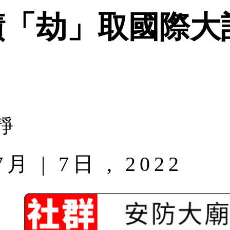
績「劫」取國際大
靜
| 7日 , 2022