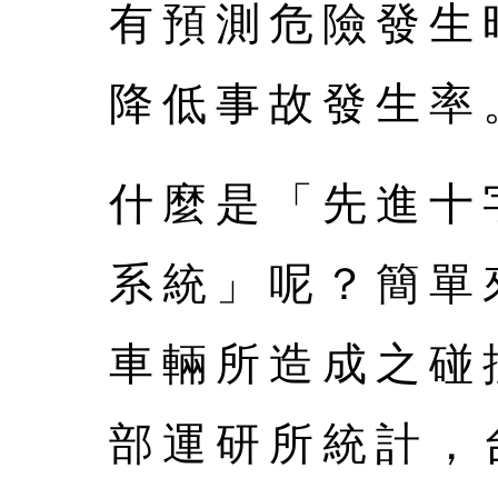
有預測危險發生
降低事故發生率
什麼是「先進十
系統」呢？簡單
車輛所造成之碰
部運研所統計，