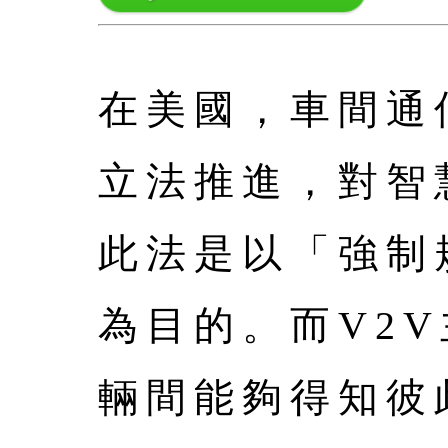
在美國，車間通信(v
立法推進，對智
此法是以「強制
為目的。而V2
輛間能夠得知彼