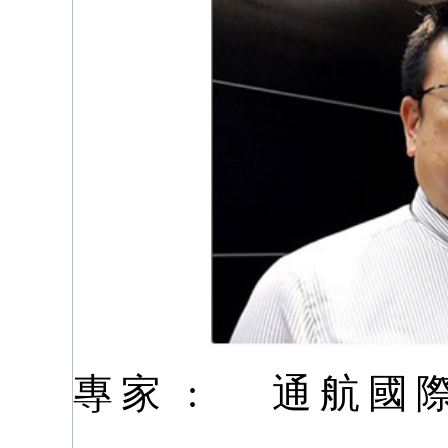
專家 :
通航國