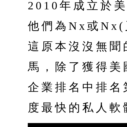
2010年成立於美
他們為Nx或Nx
這原本沒沒無聞
馬，除了獲得美國知
企業排名中排名
度最快的私人軟