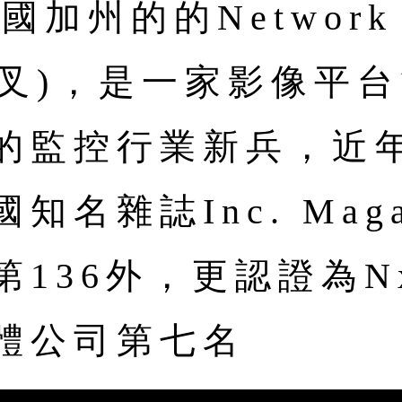
國加州的的Network
(叉)，是一家影像平
的監控行業新兵，近
名雜誌Inc. Magaz
第136外，更認證為
體公司第七名