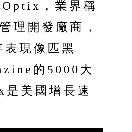
 Optix，業界稱
台管理開發廠商，
年表現像匹黑
ine的5000大
Nx是美國增長速