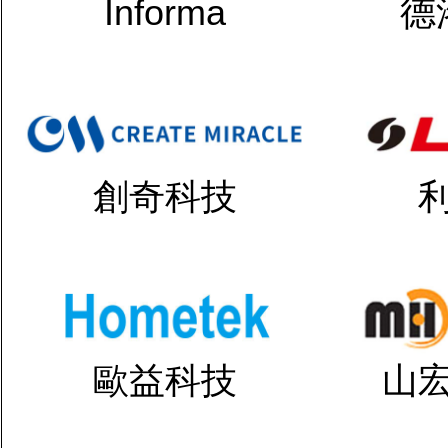
Informa
德
創奇科技
歐益科技
山