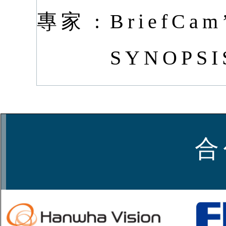
專家 :
BriefCam
SYNOPSIS
合