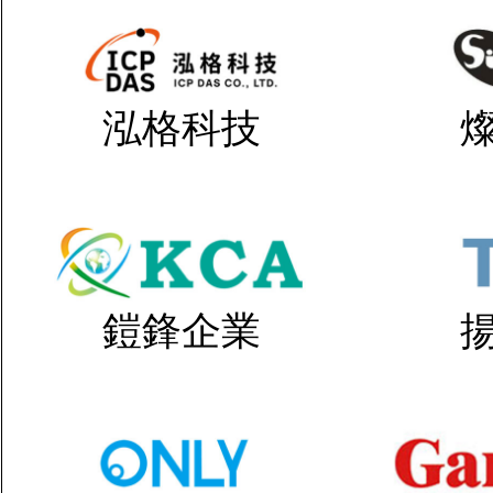
泓格科技
鎧鋒企業