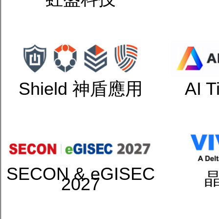
Shield 神盾應用
AI 
SECON & eGISEC
2027