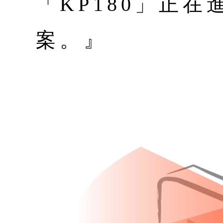
「KP180」正
案。』