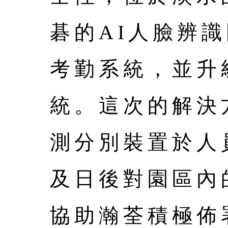
碁的AI人臉辨
考勤系統，並升
統。這次的解決
測分別裝置於人
及日後對園區內
協助瀚荃積極佈