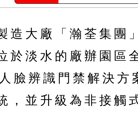
製造大廠「瀚荃集團
位於淡水的廠辦園區
I人臉辨識門禁解決方
統，並升級為非接觸