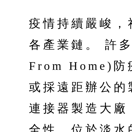
疫情持續嚴峻，
各產業鏈。 許多
From Hom
或採遠距辦公的
連接器製造大廠
全性，位於淡水