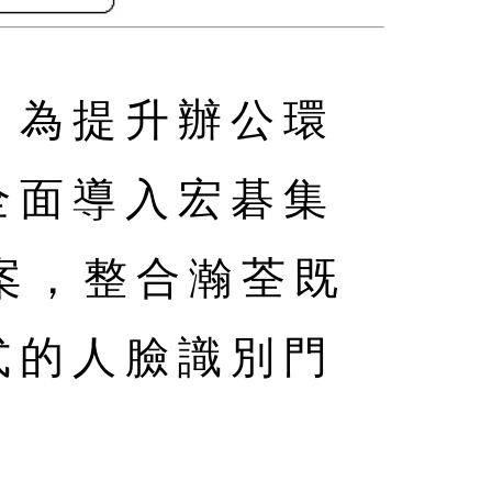
」為提升辦公環
全面導入宏碁集
案，整合瀚荃既
式的人臉識別門