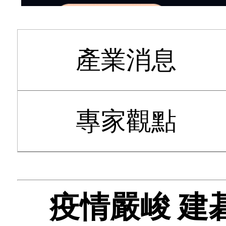
產業消息
專家觀點
疫情嚴峻 建