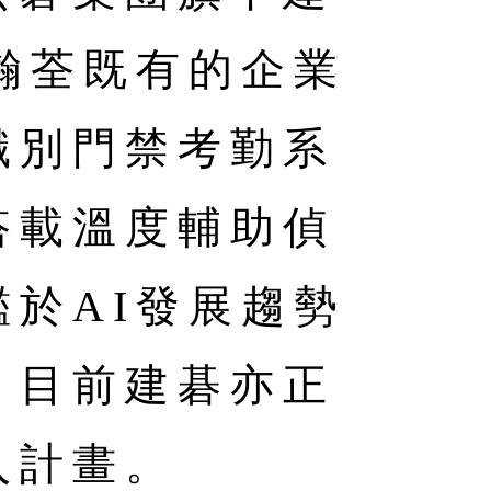
瀚荃既有的企業
識別門禁考勤系
搭載溫度輔助偵
於AI發展趨勢
，目前建碁亦正
入計畫。