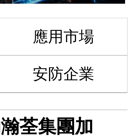
應用市場
安防企業
助瀚荃集團加