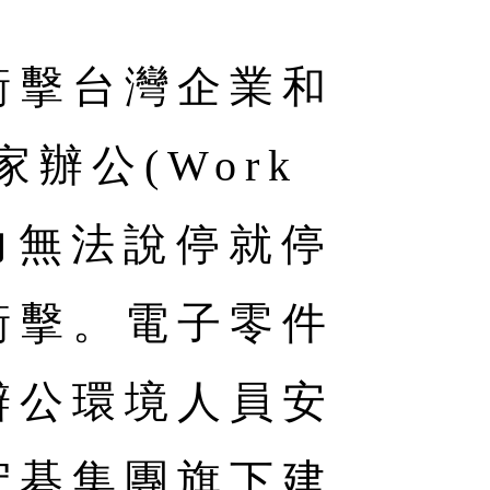
衝擊台灣企業和
辦公(Work
人力無法說停就停
衝擊。電子零件
辦公環境人員安
宏碁集團旗下建