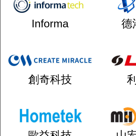
Informa
德
創奇科技
歐益科技
山