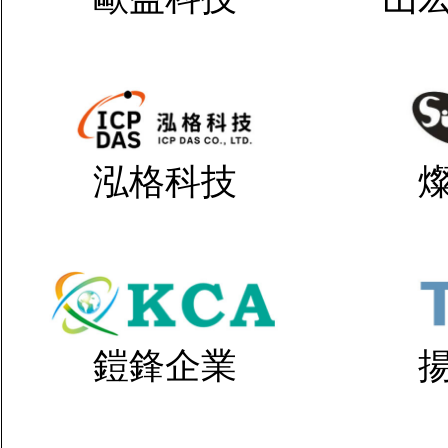
泓格科技
鎧鋒企業