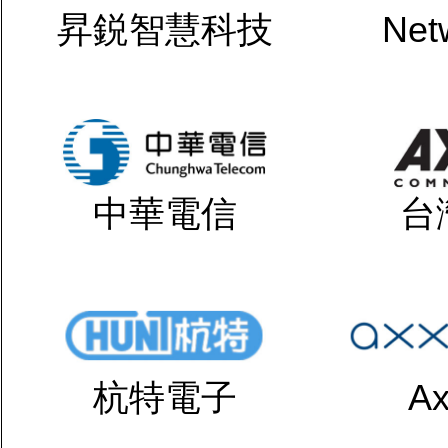
昇鋭智慧科技
Net
中華電信
台
杭特電子
Ax