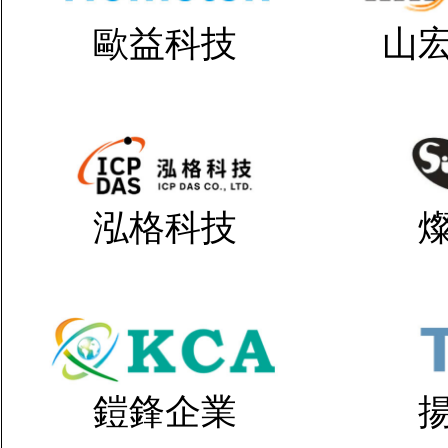
歐益科技
山
泓格科技
鎧鋒企業