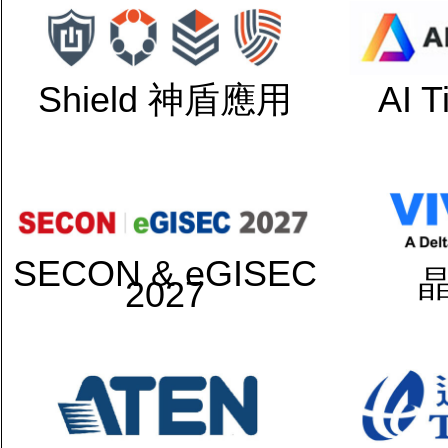
Shield 神盾應用
AI 
SECON & eGISEC
2027