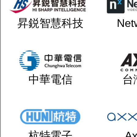
昇鋭智慧科技
Net
中華電信
台
杭特電子
Ax