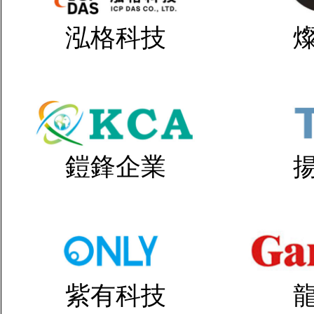
泓格科技
鎧鋒企業
紫有科技