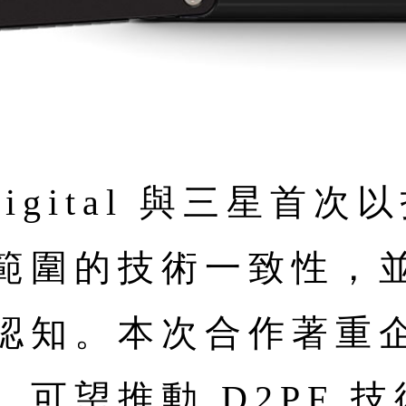
n Digital 與三星
範圍的技術一致性，
認知。本次合作著重
可望推動 D2PF 