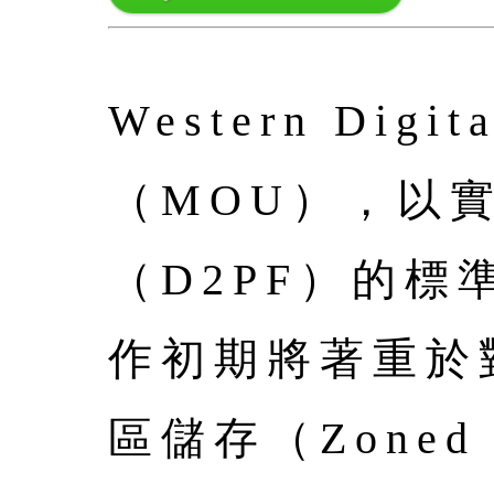
Western D
（MOU），以
（D2PF）的
作初期將著重於
區儲存（Zoned