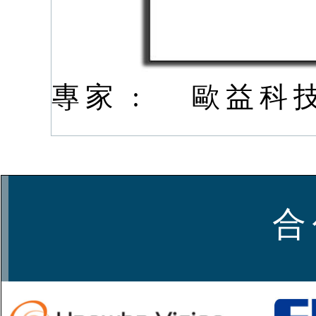
專家 :
歐益科
合