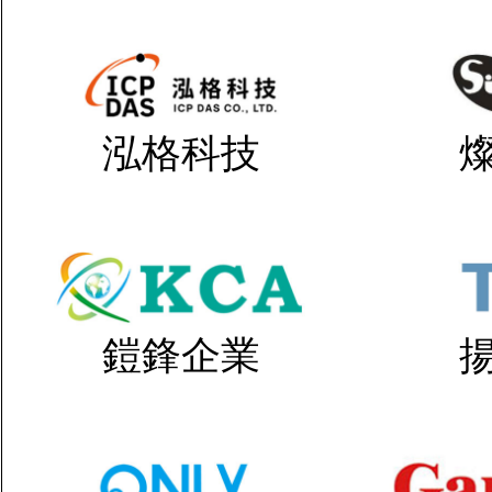
泓格科技
鎧鋒企業