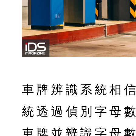
車牌辨識系統相
統透過偵別字母數
車牌並辨識字母數