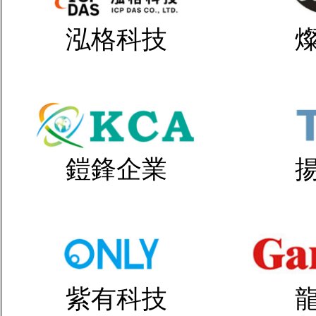
泓格科技
鎧鋒企業
紫有科技