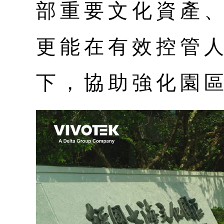
部重要文化資產
更能在有效控管
下，協助強化園