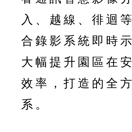
入、越線、徘迴
合錄影系統即時
大幅提升園區在
效率，打造的全
系。