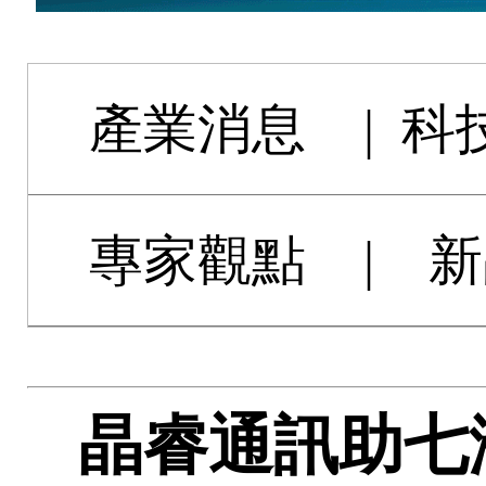
產業消息
|
科
專家觀點
|
新
晶睿通訊助七