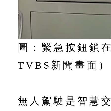
圖：緊急按鈕鎖
TVBS新聞畫面）
無人駕駛是智慧