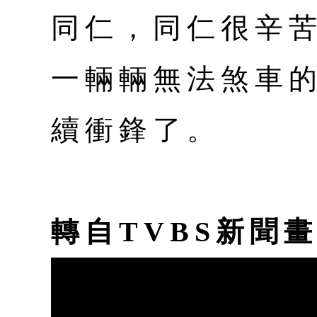
同仁，同仁很辛
一輛輛無法煞車
續衝鋒了。
轉自TVBS新聞