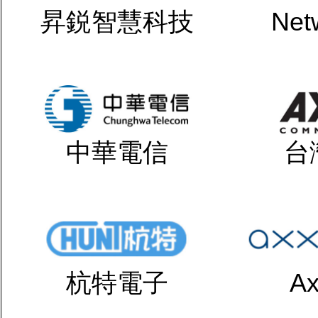
昇鋭智慧科技
Net
中華電信
台
杭特電子
Ax