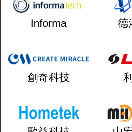
Informa
德
創奇科技
歐益科技
山