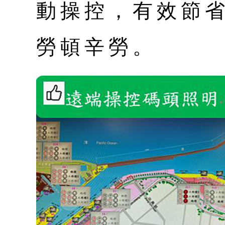
動操控，有效節
勞頓辛勞。