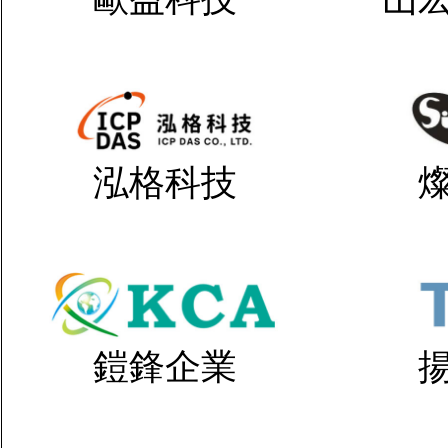
泓格科技
鎧鋒企業