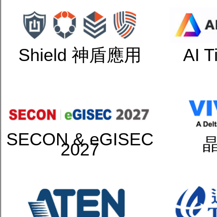
Shield 神盾應用
AI 
SECON & eGISEC
2027