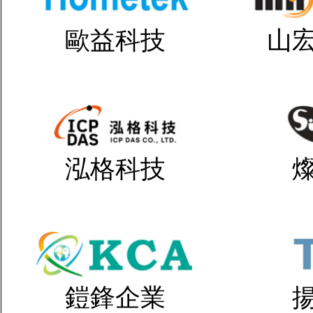
歐益科技
山
泓格科技
鎧鋒企業