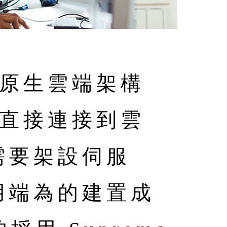
立在原生雲端架構
I 直接連接到雲
需要架設伺服
用端為的建置成