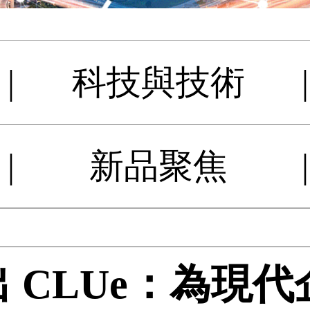
|
科技與技術
|
|
新品聚焦
|
 推出 CLUe：為