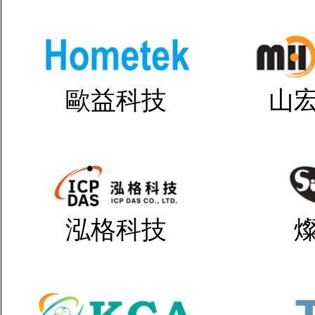
歐益科技
山
泓格科技