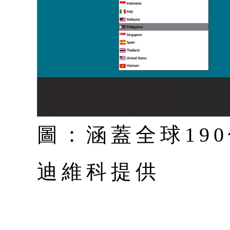
圖：涵蓋全球19
迪維科提供