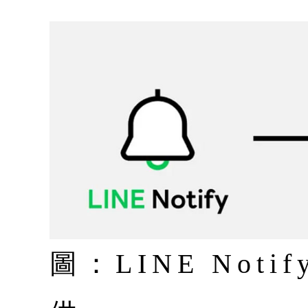
圖：LINE Not