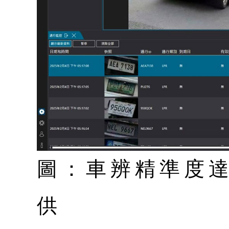
圖：車辨精準度達
供