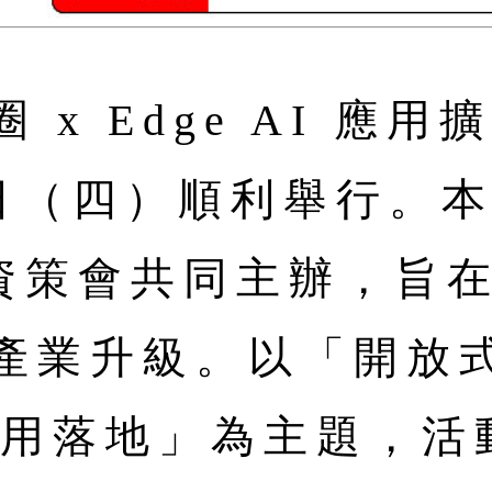
x Edge AI 應
23日（四）順利舉行。
科與資策會共同主辦，旨
產業升級。以「開放式 
新應用落地」為主題，活