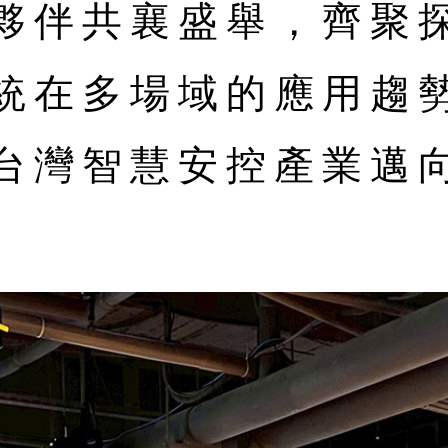
伴共襄盛舉，齊聚探討 
統在多場域的應用趨
台灣智慧安控產業邁向 