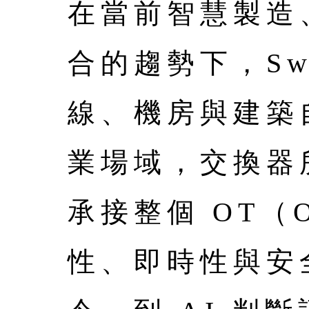
在當前智慧製造、
合的趨勢下，Sw
線、機房與建築
業場域，交換器
承接整個 OT（Op
性、即時性與安