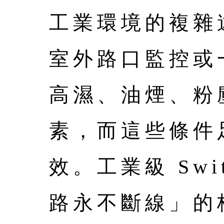
工業環境的複雜
室外路口監控或
高濕、油煙、粉
素，而這些條件
效。工業級 Sw
路永不斷線」的