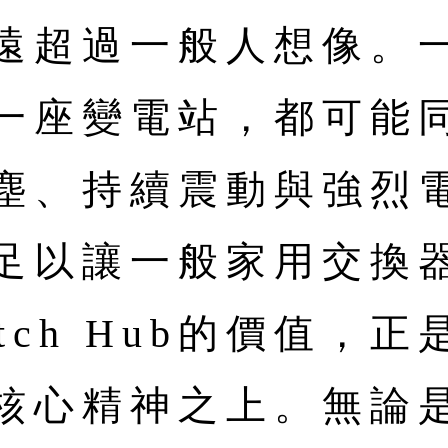
遠超過一般人想像。
一座變電站，都可能
塵、持續震動與強烈
足以讓一般家用交換
itch Hub的價值，
核心精神之上。無論