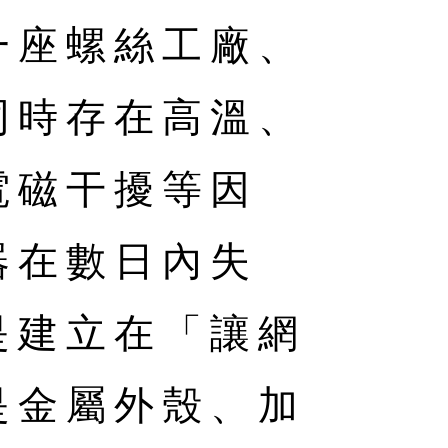
一座螺絲工廠、
同時存在高溫、
電磁干擾等因
器在數日內失
正是建立在「讓網
是金屬外殼、加