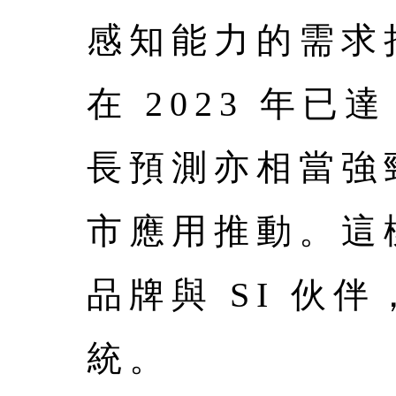
感知能力的需求持
在 2023 年已達
長預測亦相當強
市應用推動。這
品牌與 SI 伙
統。