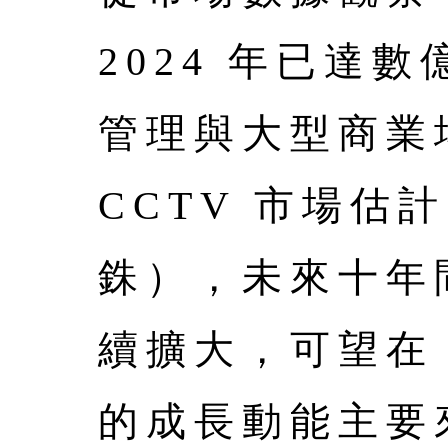
2024 年已
管理與大型商業場
CCTV 市場估計
銖），未來十年間
續擴大，可望在 
的成長動能主要