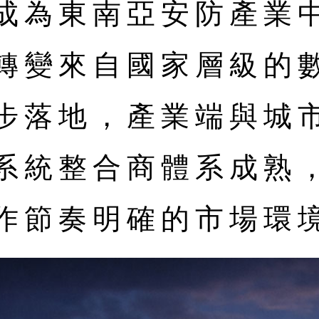
成為東南亞安防產業
轉變來自國家層級的
步落地，產業端與城
系統整合商體系成熟
作節奏明確的市場環